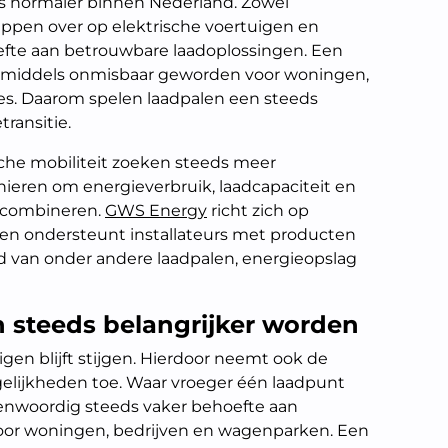
ds normaler binnen Nederland. Zowel
tappen over op elektrische voertuigen en
fte aan betrouwbare laadoplossingen. Een
 inmiddels onmisbaar geworden voor woningen,
ies. Daarom spelen laadpalen een steeds
transitie.
che mobiliteit zoeken steeds meer
ieren om energieverbruik, laadcapaciteit en
 combineren.
GWS Energy
richt zich op
n ondersteunt installateurs met producten
d van onder andere laadpalen, energieopslag
 steeds belangrijker worden
igen blijft stijgen. Hierdoor neemt ook de
gelijkheden toe. Waar vroeger één laadpunt
enwoordig steeds vaker behoefte aan
oor woningen, bedrijven en wagenparken. Een