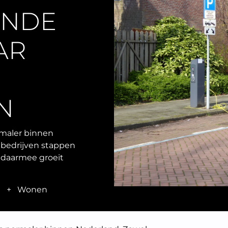
ENDE
AR
N
rmaler binnen
s bedrijven stappen
n daarmee groeit
n
+
Wonen