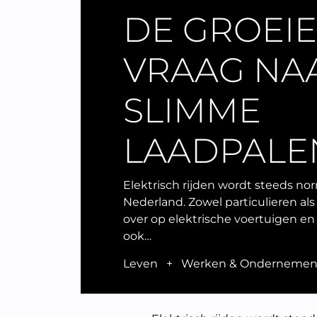
DE GROEI
VRAAG NA
SLIMME
LAADPALE
Elektrisch rijden wordt steeds no
Nederland. Zowel particulieren al
over op elektrische voertuigen e
ook…
Leven
+
Werken & Onderneme