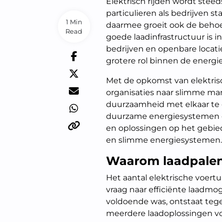
Elektrisch rijden wordt stee
particulieren als bedrijven s
1 Min
daarmee groeit ook de behoe
Read
goede laadinfrastructuur is
bedrijven en openbare locat
grotere rol binnen de energie
Met de opkomst van elektris
organisaties naar slimme man
duurzaamheid met elkaar te
duurzame energiesystemen e
en oplossingen op het gebie
en slimme energiesystemen.
Waarom laadpalen
Het aantal elektrische voertu
vraag naar efficiënte laadmo
voldoende was, ontstaat teg
meerdere laadoplossingen v