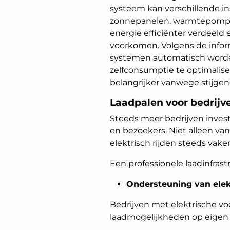
systeem kan verschillende ins
zonnepanelen, warmtepompen
energie efficiënter verdeel
voorkomen. Volgens de info
systemen automatisch worde
zelfconsumptie te optimalise
belangrijker vanwege stijge
Laadpalen voor bedrijv
Steeds meer bedrijven inves
en bezoekers. Niet alleen 
elektrisch rijden steeds vake
Een professionele laadinfrast
Ondersteuning van ele
Bedrijven met elektrische v
laadmogelijkheden op eigen t