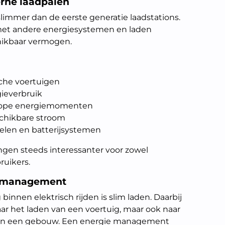
rne laadpalen
slimmer dan de eerste generatie laadstations.
t andere energiesystemen en laden
chikbaar vermogen.
sche voertuigen
ieverbruik
dkope energiemomenten
schikbare stroom
elen en batterijsystemen
ngen steeds interessanter voor zowel
ruikers.
iemanagement
binnen elektrisch rijden is slim laden. Daarbij
ar het laden van een voertuig, maar ook naar
 van een gebouw. Een energie management