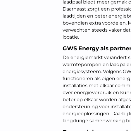
laadpaal biedt meer gemak d
Daarnaast zorgt een professio
laadtijden en beter energieb
bovendien extra voordelen. 
verwachten steeds vaker dat
locatie.
GWS Energy als partne
De energiemarkt verandert sn
warmtepompen en laadpalen
energiesysteem. Volgens GW
functioneren als eigen energ
installaties met elkaar comm
over energieverbruik en k
beter op elkaar worden afge
ondersteuning voor installat
energieoplossingen. Daarbij li
langdurige samenwerking binn