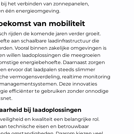
 bij het verbinden van zonnepanelen,
nen één energieomgeving.
oekomst van mobiliteit
sch rijden de komende jaren verder groeit.
fte aan schaalbare laadinfrastructuur die
rden. Vooral binnen zakelijke omgevingen is
rijven willen laadoplossingen die meegroeien
omstige energiebehoefte. Daarnaast zorgen
en ervoor dat laadpalen steeds slimmer
che vermogensverdeling, realtime monitoring
emanagementsystemen. Deze innovaties
ie efficiënter te gebruiken zonder onnodige
tsnet.
aarheid bij laadoplossingen
eiligheid en kwaliteit een belangrijke rol.
 aan technische eisen en betrouwbaar
lende omstandigheden. Daarom kiezen veel