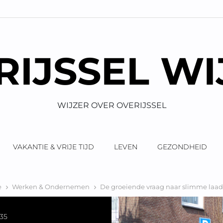
RIJSSEL WI
WIJZER OVER OVERIJSSEL
VAKANTIE & VRIJE TIJD
LEVEN
GEZONDHEID
e
Werken & Ondernemen
De groeiende vraag naar slimme laa
35