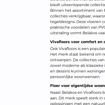
biedt uiteenlopende collecti
Binnen het assortiment van P
collecties verkrijgbaar, waar
tegeldesigns. Deze vloeren c
praktische voordelen van PVC
uitstraling vormt Belakos va
Vivafloors voor comfort en 
Ook Vivafloors is een popula
Het merk staat bekend om re
ontwerpen. De collecties van
zowel moderne als klassieke i
en dessins kunnen woninge
persoonlijke woonwensen.
Floer voor eigentijdse woo
Naast Belakos en Vivafloors b
aan. Dit merk speelt sterk i
oplossingen met een natuurlij