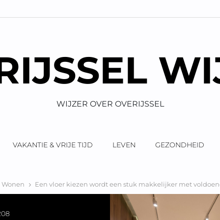
RIJSSEL WI
WIJZER OVER OVERIJSSEL
VAKANTIE & VRIJE TIJD
LEVEN
GEZONDHEID
Wonen
Een vloer kiezen wordt een stuk makkelijker met voldoe
208