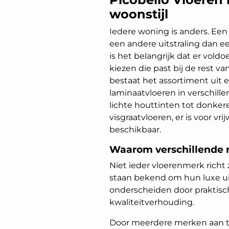
woonstijl
Iedere woning is anders. E
een andere uitstraling dan e
is het belangrijk dat er vol
kiezen die past bij de rest va
bestaat het assortiment uit
laminaatvloeren in verschill
lichte houttinten tot donker
visgraatvloeren, er is voor vr
beschikbaar.
Waarom verschillende m
Niet ieder vloerenmerk rich
staan bekend om hun luxe uits
onderscheiden door praktisc
kwaliteitverhouding.
Door meerdere merken aan te