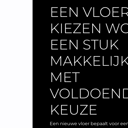
EEN VLOE
KIEZEN W
EEN STUK
MAKKELIJ
MET
VOLDOEN
KEUZE
Een nieuwe vloer bepaalt voor een