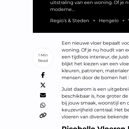
uitstraling van een woning. Of je
moderne…
Regio’s & Steden
+
Hengelo
+
Een nieuwe vloer bepaalt voo
woning. Of je nu houdt van ee
1 Min
een tijdloos interieur, de jui
Read
blijkt het kiezen van een vloe
kleuren, patronen, material
mensen door de bomen het b
Juist daarom is een uitgebre
beschikbaar is, hoe groter de 
bij jouw smaak, woonstijl en 
keuzevrijheid centraal. Het b
vloeren van diverse bekende 
Picobello Vloeren 