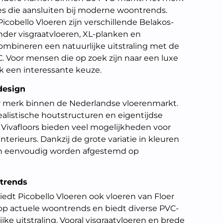
es die aansluiten bij moderne woontrends.
icobello Vloeren zijn verschillende Belakos-
onder visgraatvloeren, XL-planken en
ombineren een natuurlijke uitstraling met de
. Voor mensen die op zoek zijn naar een luxe
ak een interessante keuze.
design
ir merk binnen de Nederlandse vloerenmarkt.
alistische houtstructuren en eigentijdse
 Vivafloors bieden veel mogelijkheden voor
nterieurs. Dankzij de grote variatie in kleuren
n eenvoudig worden afgestemd op
ntrends
iedt Picobello Vloeren ook vloeren van Floer
n op actuele woontrends en biedt diverse PVC-
ke uitstraling. Vooral visgraatvloeren en brede