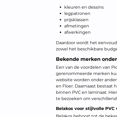
kleuren en dessins
legpatronen
prijsklassen
afmetingen
afwerkingen
Daardoor wordt het eenvoudig
zowel het beschikbare budget
Bekende merken onder
Een van de voordelen van Pic
gerenommeerde merken kunne
website worden onder andere
en Floer. Daarnaast bestaat h
binnen PVC en laminaat. Hie
te bezoeken om verschillende
Belakos voor stijlvolle PVC
Belakos behoort tot de bek