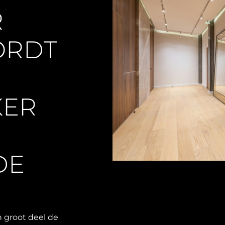
R
ORDT
KER
DE
 groot deel de