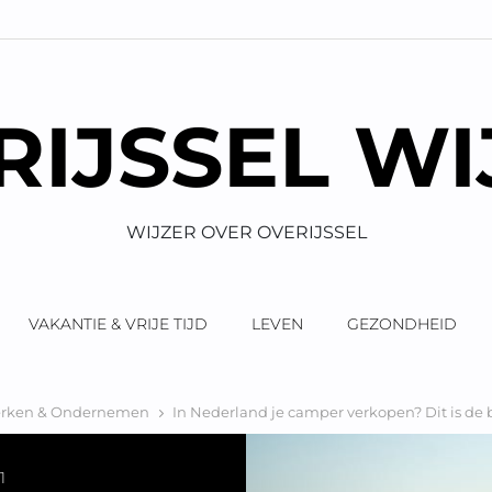
RIJSSEL WI
WIJZER OVER OVERIJSSEL
VAKANTIE & VRIJE TIJD
LEVEN
GEZONDHEID
rken & Ondernemen
In Nederland je camper verkopen? Dit is de
1