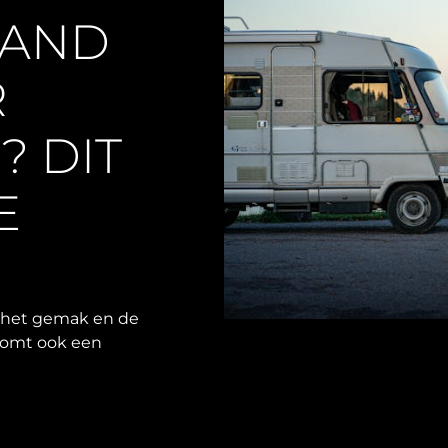
LAND
R
? DIT
E
 het gemak en de
 komt ook een