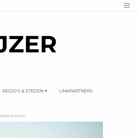
JZER
REGIO’S & STEDEN
LINKPARTNERS
 beste manier