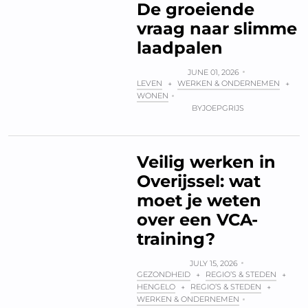
De groeiende
vraag naar slimme
laadpalen
JUNE 01, 2026
LEVEN
WERKEN & ONDERNEMEN
+
+
WONEN
BY
JOEPGRIJS
Veilig werken in
Overijssel: wat
moet je weten
over een VCA-
training?
JULY 15, 2026
GEZONDHEID
REGIO’S & STEDEN
+
+
HENGELO
REGIO’S & STEDEN
+
+
WERKEN & ONDERNEMEN