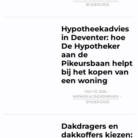
BY
JOEPGRIJS
Hypotheekadvies
in Deventer: hoe
De Hypotheker
aan de
Pikeursbaan helpt
bij het kopen van
een woning
MAY 01, 2026
WERKEN & ONDERNEMEN
BY
JOEPGRIJS
Dakdragers en
dakkoffers kiezen: