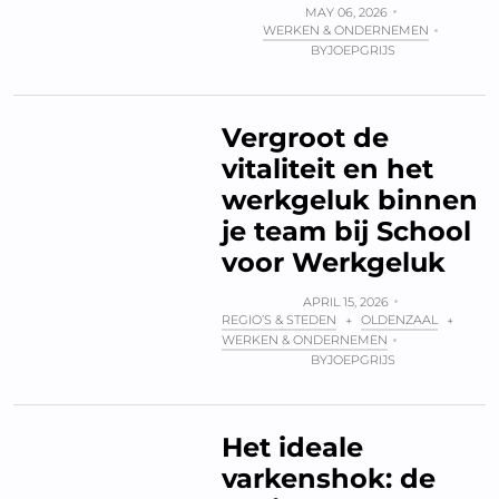
MAY 06, 2026
WERKEN & ONDERNEMEN
BY
JOEPGRIJS
Vergroot de
vitaliteit en het
werkgeluk binnen
je team bij School
voor Werkgeluk
APRIL 15, 2026
REGIO’S & STEDEN
OLDENZAAL
+
+
WERKEN & ONDERNEMEN
BY
JOEPGRIJS
Het ideale
varkenshok: de