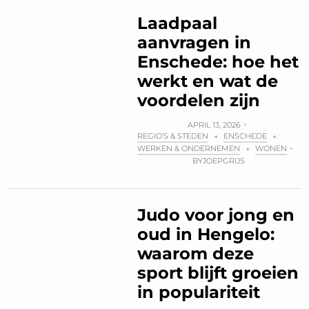
Laadpaal
aanvragen in
Enschede: hoe het
werkt en wat de
voordelen zijn
APRIL 13, 2026
REGIO’S & STEDEN
ENSCHEDE
+
+
WERKEN & ONDERNEMEN
WONEN
+
BY
JOEPGRIJS
Judo voor jong en
oud in Hengelo:
waarom deze
sport blijft groeien
in populariteit