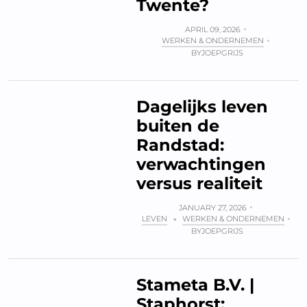
Twente?
APRIL 09, 2026
WERKEN & ONDERNEMEN
BY
JOEPGRIJS
Dagelijks leven
buiten de
Randstad:
verwachtingen
versus realiteit
JANUARY 27, 2026
LEVEN
WERKEN & ONDERNEMEN
+
BY
JOEPGRIJS
Stameta B.V. |
Staphorst: