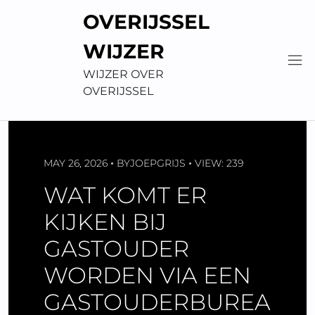
Skip
OVERIJSSEL
to
content
WIJZER
WIJZER OVER
OVERIJSSEL
MAY 26, 2026
BY
JOEPGRIJS
VIEW: 239
WAT KOMT ER
KIJKEN BIJ
GASTOUDER
WORDEN VIA EEN
GASTOUDERBUREA