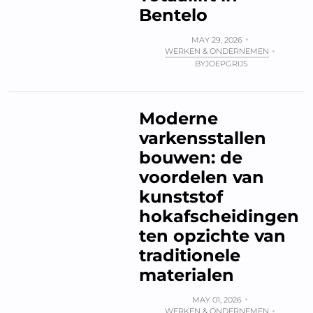
Bentelo
MAY 29, 2026
WERKEN & ONDERNEMEN
BY
JOEPGRIJS
Moderne
varkensstallen
bouwen: de
voordelen van
kunststof
hokafscheidingen
ten opzichte van
traditionele
materialen
MAY 01, 2026
WERKEN & ONDERNEMEN