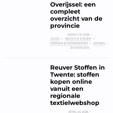
Overijssel: een
compleet
overzicht van de
provincie
MARCH 13, 2026
LEVEN
REGIO’S & STEDEN
+
+
WERKEN & ONDERNEMEN
WONEN
+
BY
JOEPGRIJS
Reuver Stoffen in
Twente: stoffen
kopen online
vanuit een
regionale
textielwebshop
APRIL 24, 2026