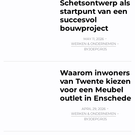
Schetsontwerp als
startpunt van een
succesvol
bouwproject
MAY 11, 2026
WERKEN & ONDERNEMEN
BY
JOEPGRIJS
Waarom inwoners
van Twente kiezen
voor een Meubel
outlet in Enschede
APRIL 29, 2026
WERKEN & ONDERNEMEN
BY
JOEPGRIJS