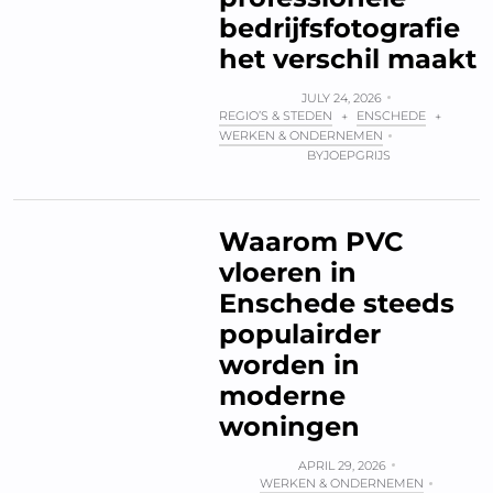
bedrijfsfotografie
het verschil maakt
JULY 24, 2026
REGIO’S & STEDEN
ENSCHEDE
+
+
WERKEN & ONDERNEMEN
BY
JOEPGRIJS
Waarom PVC
vloeren in
Enschede steeds
populairder
worden in
moderne
woningen
APRIL 29, 2026
WERKEN & ONDERNEMEN