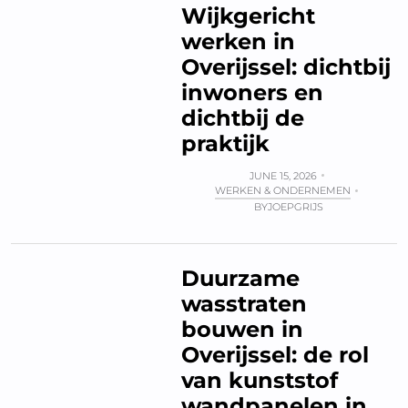
Wijkgericht
werken in
Overijssel: dichtbij
inwoners en
dichtbij de
praktijk
JUNE 15, 2026
WERKEN & ONDERNEMEN
BY
JOEPGRIJS
Duurzame
wasstraten
bouwen in
Overijssel: de rol
van kunststof
wandpanelen in