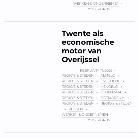
WERKEN & ONDERNEMEN
BY
JOEPGRIJS
Twente als
economische
motor van
Overijssel
FEBRUARY 17, 2026
REGIO’S & STEDEN
ALMELO
+
+
REGIO’S & STEDEN
ENSCHEDE
+
+
REGIO’S & STEDEN
HENGELO
+
+
REGIO’S & STEDEN
OLDENZAAL
+
+
REGIO’S & STEDEN
OOTMARSUM
+
+
REGIO’S & STEDEN
REGIO’S & STEDEN
+
RIJSSEN
+
+
WERKEN & ONDERNEMEN
BY
JOEPGRIJS