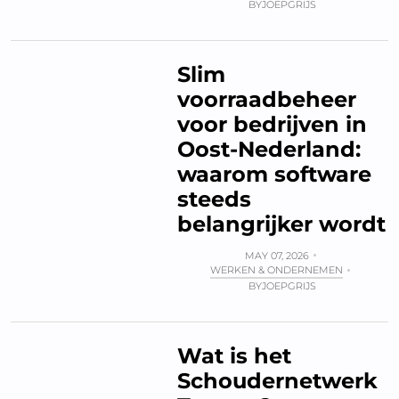
BY
JOEPGRIJS
Slim
voorraadbeheer
voor bedrijven in
Oost-Nederland:
waarom software
steeds
belangrijker wordt
MAY 07, 2026
WERKEN & ONDERNEMEN
BY
JOEPGRIJS
Wat is het
Schoudernetwerk