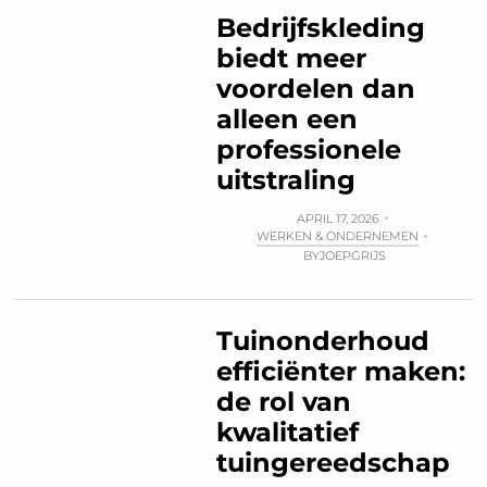
Bedrijfskleding
biedt meer
voordelen dan
alleen een
professionele
uitstraling
APRIL 17, 2026
WERKEN & ONDERNEMEN
BY
JOEPGRIJS
Tuinonderhoud
efficiënter maken:
de rol van
kwalitatief
tuingereedschap